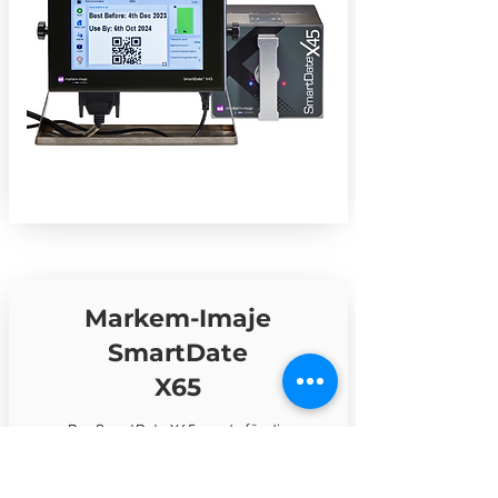
Markem-Imaje
SmartDate
X65
Das SmartDate X65 wurde für die
anspruchsvollsten und
umfassendsten...